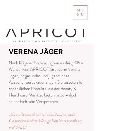
ME
NU
VERENA JÄGER
Nach längerer Erkrankung war es der größte
Wunsch von APRICOT Gründerin Verena
Jäger, ihr gesundes und jugendliches
Aussehen zurückzuerlangen. Sie testete alle
erdenklichen Produkte, die der Beauty &
Healthcare Markt zu bieten hatte – doch
keines hielt sein Versprechen.
„Ohne Gesundheit ist alles Nichts, aber
Gesundheit ohne Wohlgefühl ist nur halb so
viel Wert.“