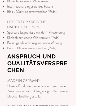
Klinisch erwiesene Wirksamkeit
International eingereichtes Patent
Bis zu 30x wiederverwendbar (Pads)
HELFER FÜR KRITISCHE
HAUTSITUATIONEN
Spürbare Ergebnisse mit der 1. Anwendung
Klinisch erwiesene Wirksamkeit (Pads)
Beruhigende und ausgleichende Wirkung
Bis zu 30x wiederverwendbar (Pads)
ANSPRUCH UND
QUALITÄTSVERSPRE
CHEN
MADE IN GERMANY
Unsere Produkte werden in vertrauensvoller
Zusammenarbeit mit langjährigen Partnern in
Deutschland hergestellt.