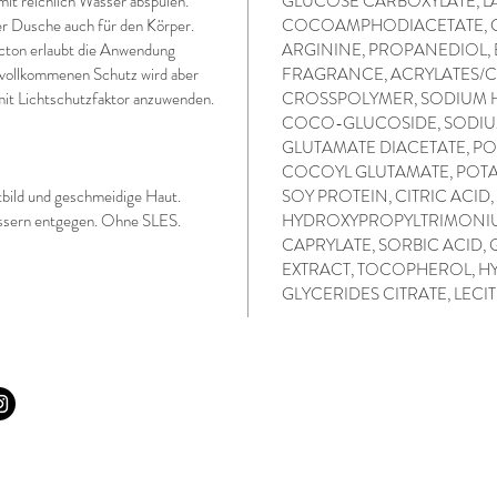
it reichlich Wasser abspülen.
GLUCOSE CARBOXYLATE, L
er Dusche auch für den Körper.
COCOAMPHODIACETATE, C
ton erlaubt die Anwendung
ARGININE, PROPANEDIOL, 
vollkommenen Schutz wird aber
FRAGRANCE, ACRYLATES/C1
it Lichtschutzfaktor anzuwenden.
CROSSPOLYMER, SODIUM H
COCO-GLUCOSIDE, SODIU
GLUTAMATE DIACETATE, PO
COCOYL GLUTAMATE, POTA
utbild und geschmeidige Haut.
SOY PROTEIN, CITRIC ACID
essern entgegen. Ohne SLES.
HYDROXYPROPYLTRIMONIU
CAPRYLATE, SORBIC ACID
EXTRACT, TOCOPHEROL, 
GLYCERIDES CITRATE, LECI