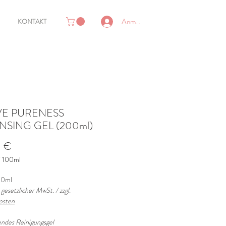
Anmelden
KONTAKT
VE PURENESS
NSING GEL (200ml)
Preis
0 €
/
100ml
00ml
. gesetzlicher MwSt. / zzgl.
osten
ndes Reinigungsgel