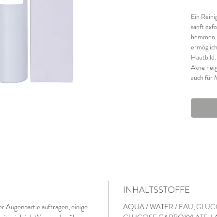
Ein Reini
sanft exf
hemmen ü
ermöglich
Hautbild.
Akne neig
auch für 
INHALTSSTOFFE
r Augenpartie auftragen, einige
AQUA / WATER / EAU, GL