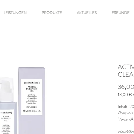
LEISTUNGEN
PRODUKTE
AKTUELLES
FREUNDE
ACTI
CLEA
36,0
18,00 €
18,00 €
pro
Inhalt: 2
100
Preis inkl
Milliliter
Versandk
Hautkläre