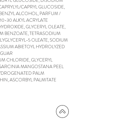
AURYL GLUCOSIDE, DISODIUM
APRYLYL/CAPRYL GLUCOSIDE,
BENZYL ALCOHOL, PARFUM /
0-30 ALKYL ACRYLATE
YDROXIDE, GLYCERYL OLEATE,
M BENZOATE, TETRASODIUM
LYGLYCERYL-5 OLEATE, SODIUM
SSIUM ABIETOYL HYDROLYZED
, GUAR
M CHLORIDE, GLYCERYL
, GARCINIA MANGOSTANA PEEL
HYDROGENATED PALM
THIN, ASCORBYL PALMITATE