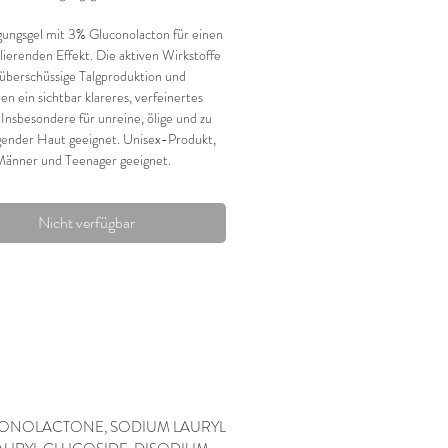
gungsgel mit 3% Gluconolacton für einen
olierenden Effekt. Die aktiven Wirkstoffe
berschüssige Talgproduktion und
en ein sichtbar klareres, verfeinertes
 Insbesondere für unreine, ölige und zu
ender Haut geeignet. Unisex-Produkt,
Männer und Teenager geeignet.
Nicht verfügbar
UCONOLACTONE, SODIUM LAURYL