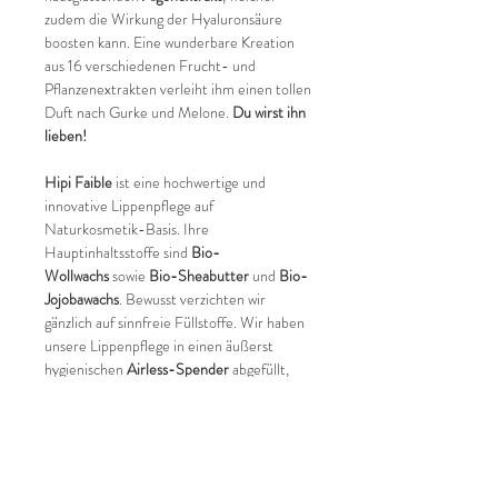
zudem die Wirkung der Hyaluronsäure
boosten kann. Eine wunderbare Kreation
aus 16 verschiedenen Frucht- und
Pflanzenextrakten verleiht ihm einen tollen
Duft nach Gurke und Melone.
Du wirst ihn
lieben!
Hipi Faible
ist eine hochwertige und
innovative Lippenpflege auf
Naturkosmetik-Basis. Ihre
Hauptinhaltsstoffe sind
Bio-
Wollwachs
sowie
Bio-Sheabutter
und
Bio-
Jojobawachs
. Bewusst verzichten wir
gänzlich auf sinnfreie Füllstoffe. Wir haben
unsere Lippenpflege in einen äußerst
hygienischen
Airless-Spender
abgefüllt,
der das Produkt u.a. vor Licht und Luft
schützt und somit eine unerwünschte
Oxidation vermeidet. Nicht zuletzt ist der
kleine Pump-Spender aber einfach super
praktisch und der perfekte Begleiter im