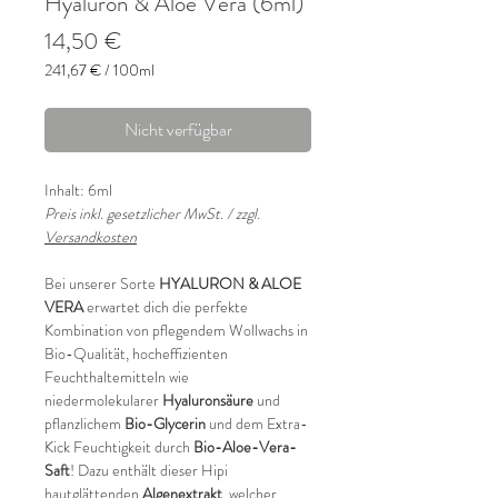
Hyaluron & Aloe Vera (6ml)
Preis
14,50 €
241,67 €
/
100ml
241,67 €
pro
Nicht verfügbar
100
Milliliter
Inhalt: 6ml
Preis inkl. gesetzlicher MwSt. / zzgl.
Versandkosten
Bei unserer Sorte
HYALURON & ALOE
VERA
erwartet dich die perfekte
Kombination von pflegendem Wollwachs in
Bio-Qualität, hocheffizienten
Feuchthaltemitteln wie
niedermolekularer
Hyaluronsäure
und
pflanzlichem
Bio-Glycerin
und dem Extra-
Kick Feuchtigkeit durch
Bio-Aloe-Vera-
Saft
! Dazu enthält dieser Hipi
hautglättenden
Algenextrakt
, welcher